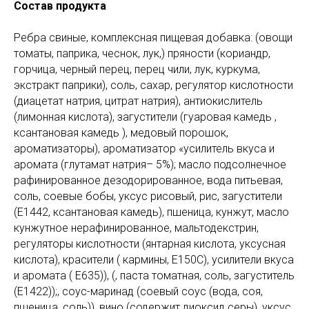
Состав продукта
Ребра свиные, комплексная пищевая добавка: (овощи
томаты, паприка, чеснок, лук,) пряности (кориандр,
горчица, черный перец, перец чили, лук, куркума,
экстракт паприки), соль, сахар, регулятор кислотности
(диацетат натрия, цитрат натрия), антиокислитель
(лимонная кислота), загустители (гуаровая камедь ,
ксантановая камедь ), медовый порошок,
ароматизаторы), ароматизатор «усилитель вкуса и
аромата (глутамат натрия– 5%); масло подсолнечное
рафинированное дезодорированное, вода питьевая,
соль, соевые бобы, уксус рисовый, рис, загустители
(Е1442, ксантановая камедь), пшеница, кунжут, масло
кунжутное нерафинированное, мальтодекстрин,
регуляторы кислотности (янтарная кислота, уксусная
кислота), красители ( кармины, Е150С), усилители вкуса
и аромата ( Е635)), (, паста томатная, соль, загуститель
(Е1422));, соус-маринад (соевый соус (вода, соя,
пшеница, соль)), вино (содержит диоксид серы), уксус