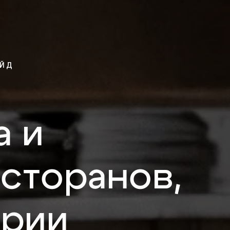
ЕЙД
а и
сторанов,
трии