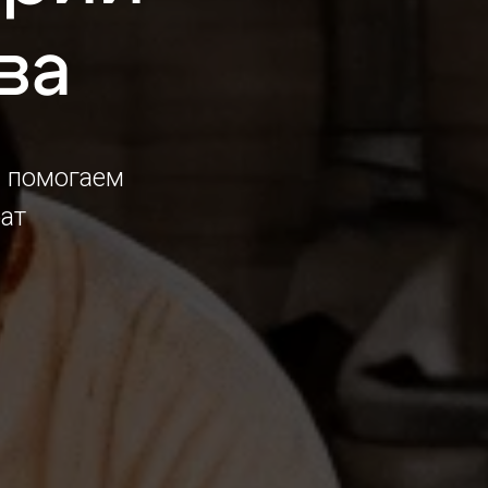
ва
, помогаем
ат