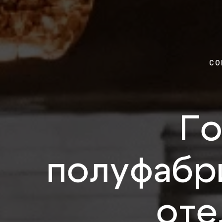
СО
Го
полуфабр
оте