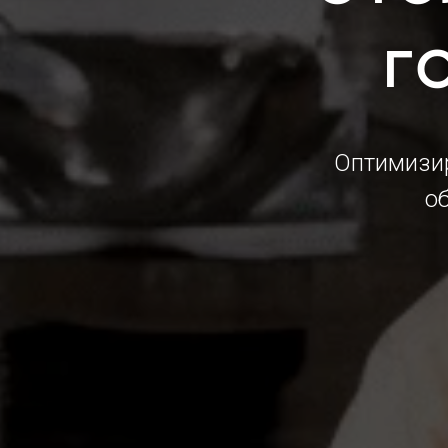
г
Оптимизир
о