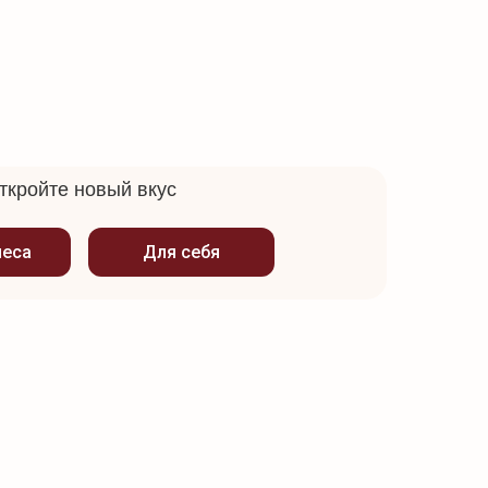
ткройте новый вкус
неса
Для себя