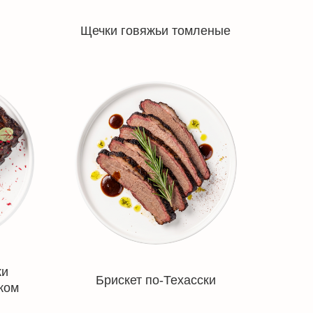
Щечки говяжьи томленые
ки
Брискет по-Техасски
ком