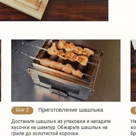
Приготовление шашлыка
Шаг 2
Достаньте шашлык из упаковки и насадите
На
кусочки на шампур. Обжарьте шашлык на
ко
гриле до золотистой корочки.
бр