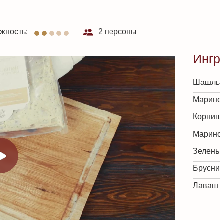
жность:
2 персоны
Инг
Шашлы
Марино
Корни
Марино
Зелень
Брусни
Лаваш