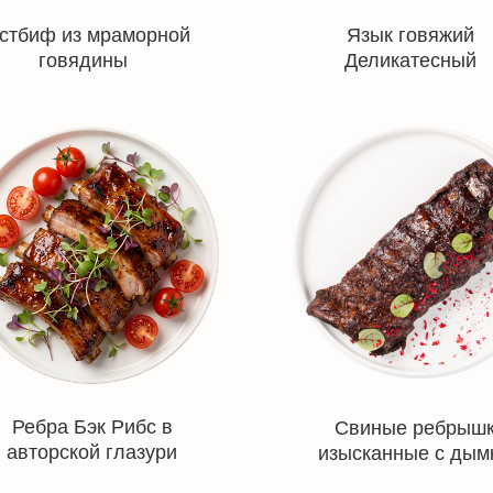
стбиф из мраморной
Язык говяжий
говядины
Деликатесный
Ребра Бэк Рибс в
Свиные ребрыш
авторской глазури
изысканные с дым