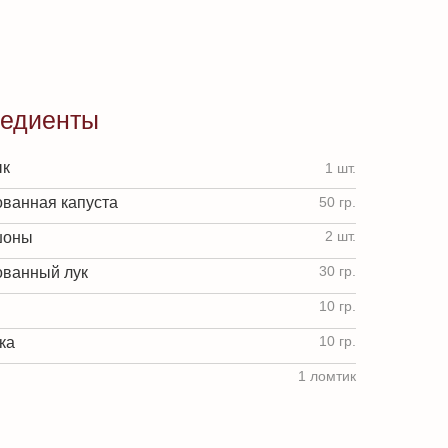
редиенты
к
1 шт.
ванная капуста
50 гр.
2 шт.
шоны
30 гр.
ванный лук
10 гр.
10 гр.
ка
1 ломтик