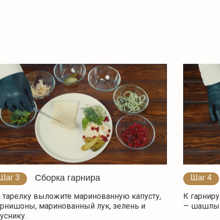
Сборка гарнира
Шаг 3
Шаг 4
 тарелку выложите маринованную капусту,
К гарниру
рнишоны, маринованный лук, зелень и
— шашлы
уснику.