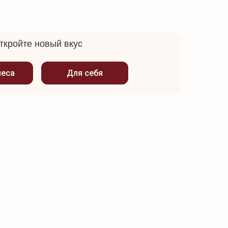
ткройте новый вкус
неса
Для себя