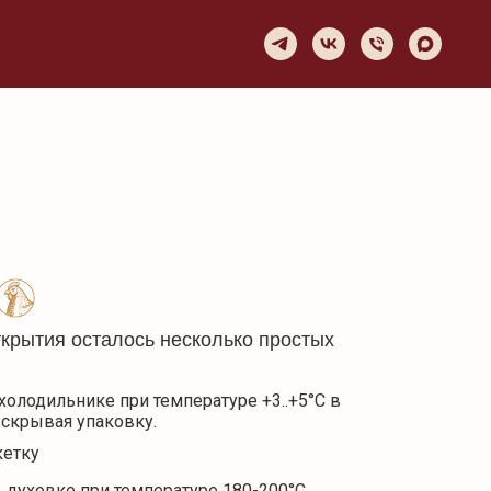
ткрытия осталось несколько простых
холодильнике при температуре +3..+5°C в
 вскрывая упаковку.
етку
 духовке при температуре 180-200°C