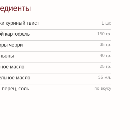
редиенты
ки куриный твист
1 шт.
й картофель
150 гр.
35 гр.
ры черри
40 гр.
ньоны
25 гр.
ное масло
35 мл.
ельное масло
по вкусу
 перец, соль