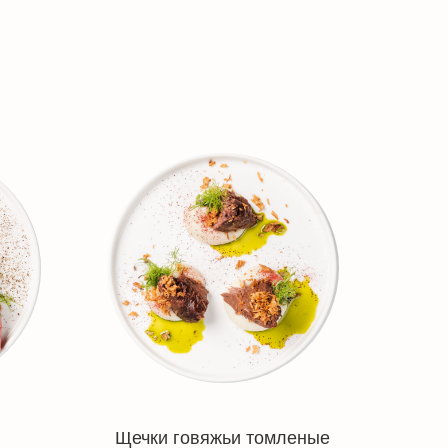
Щечки говяжьи томленые