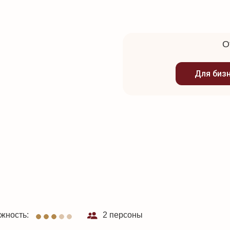
О
Для биз
жность:
2 персоны