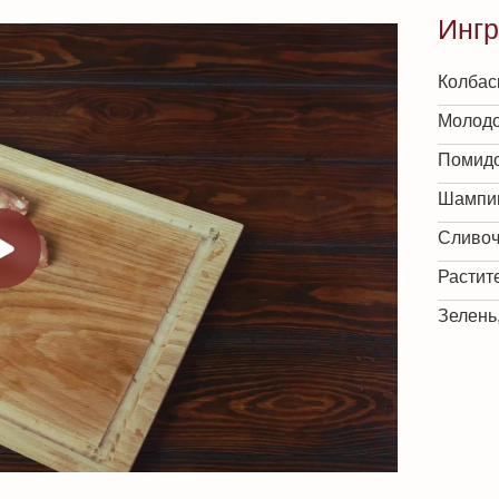
Инг
Колбас
Молодо
Помидо
Шампи
Сливоч
Растит
Зелень,