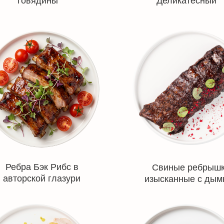
говядины
Деликатесный
Ребра Бэк Рибс в
Свиные ребрыш
авторской глазури
изысканные с дым