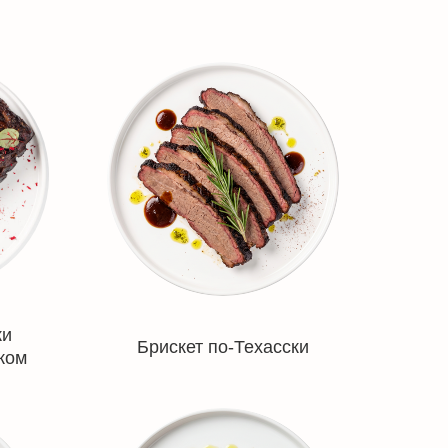
ки
Брискет по-Техасски
ком