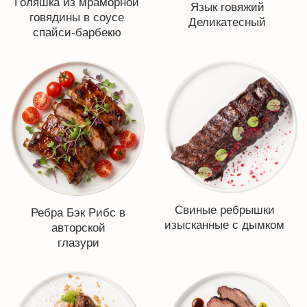
Колбайски Прайм с
Колбаски куриные
трюфелем из
Твист
мраморной говядины
Колбаски Сибирский
Колбаски спайси с
деликатес с курицей,
перцем халапеньо
кедр. орехом и
брусникой