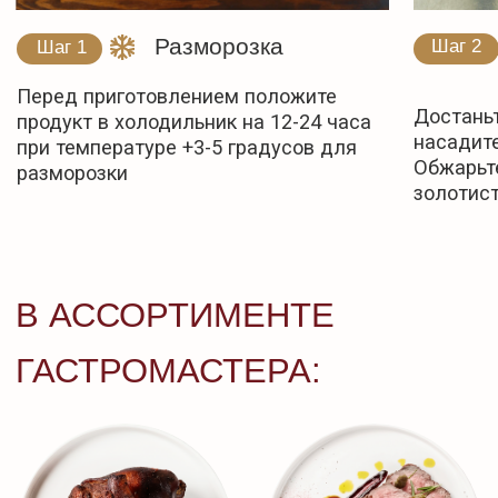
Филе куриной грудки
Филе утиной грудки в
в сливочном
соусе виски с яблоками
маринаде
и брусникой
Стейк Клод
Стейк Пиканья