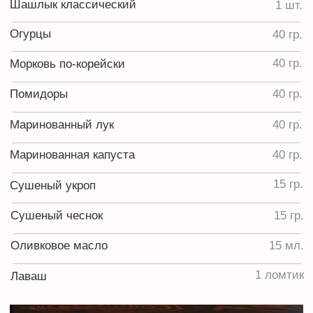
Ростбиф из
Рулька в пикантном
мраморной
маринаде
говядины
Голяшка из мраморной
Язык говяжий
говядины в соусе
Деликатесный
спайси-барбекю