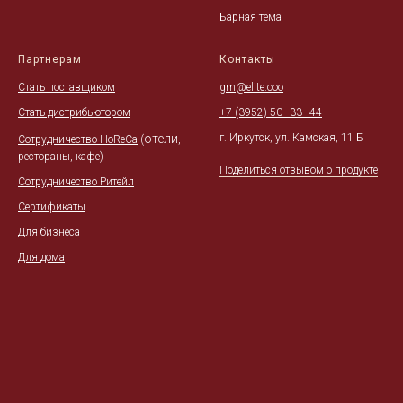
Барная тема
Партнерам
Контакты
Стать поставщиком
gm@elite.ooo
Стать дистрибьютором
+7 (3952) 50–33–44
отели
г. Иркутск, ул. Камская, 11 Б
Сотрудничество HoReCa
(
,
рестораны, кафе)
Поделиться отзывом о продукте
Сотрудничество Ритейл
Сертификаты
Для бизнеса
Для дома