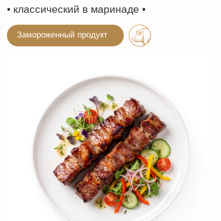
До гастрономического открытия осталось
лишь три простых шага:
Приготовьте на мангале или гриле,
обжаривая до румяной поджаристой
корочки, равномерно переворачивая
В духовом шкафу - при 180°C в течение 10-12
минут, далее увеличьте температуру до 220
°C и продолжайте готовить еще 5-7 минут