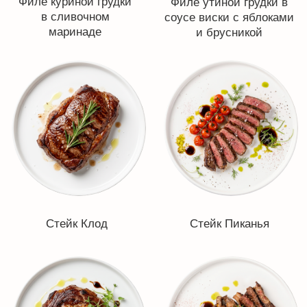
Шашлык из филе
бедра индейки в
Шашлык из свиной шеи
маринаде с черным
в маринаде
перцем
Классический
Шашлык гриль
бавет в маринаде
красное вино с
розмарином