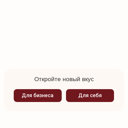
Шашлык классический
1 шт.
Огурцы
40 гр.
40 гр.
Морковь по-корейски
Помидоры
40 гр.
Маринованный лук
40 гр.
Маринованная капуста
40 гр.
15 гр.
Сушеный укроп
Сушеный чеснок
15 гр.
Оливковое масло
15 мл.
1 ломтик
Лаваш