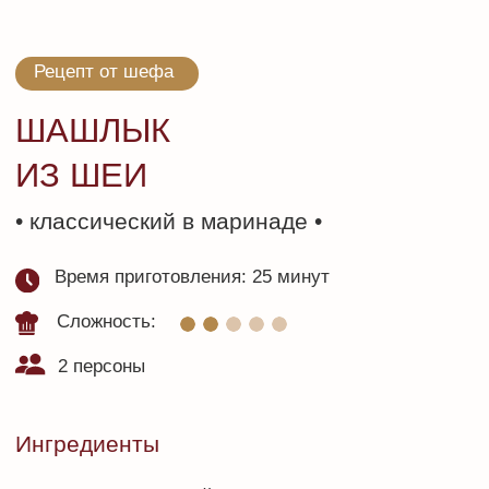
Приготовление
Разморозка
Шаг 2
Шаг 1
шашлыка
Перед приготовлением положите
Достаньте шашлык из упаков
продукт в холодильник на 12-24 часа
насадите кусочки на шампур.
при температуре +3-5 градусов для
Обжарьте шашлык на гриле 
разморозки
золотистой корочки.
В АССОРТИМЕНТЕ
ГАСТРОМАСТЕРА: