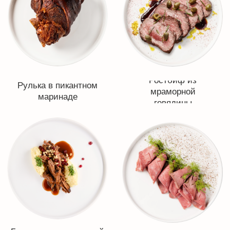
Стейк Рибай
Стейк Нью-Йорк
Колбаски Блэк Ангус из
Стейк Флэт Айрон
мраморной говядины с
черным перцем