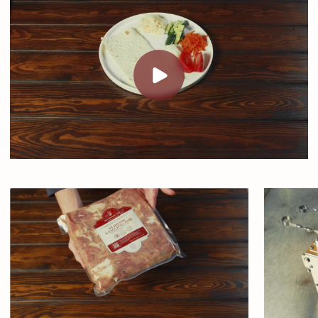
Свиные ребрышки
Ребра Бэк Рибс в
изысканные с дымком
авторской
глазури
Щечки говяжьи
Брискет по-
томленые
Техасски