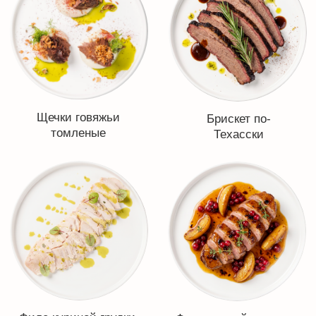
Шашлык из свиной
Шашлык дельмонико
лопатки в маринаде
в маринаде с
Традиции вкуса
грибами
Шашлык из курицы
Шашлык из свиной
филе грудки
шеи в сливочном
маринаде с черным
перцем