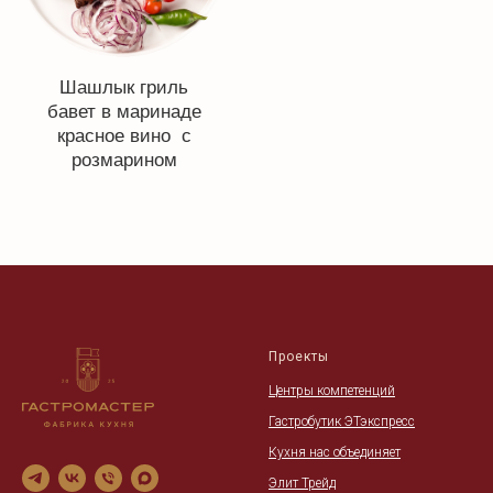
Проекты
Центры компетенций
Гастробутик ЭТэкспресс
Кухня нас объединяет
Элит Трейд